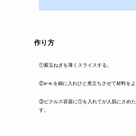
作り方
①紫玉ねぎを薄くスライスする。
②a~e.を鍋に入れひと煮立ちさせて材料を
③ピクルス容器に①を入れてが人肌にさめた
す。