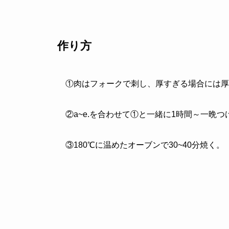
作り方
①肉はフォークで刺し、厚すぎる場合には厚
②a~e.を合わせて①と一緒に1時間～一晩つ
③180℃に温めたオーブンで30~40分焼