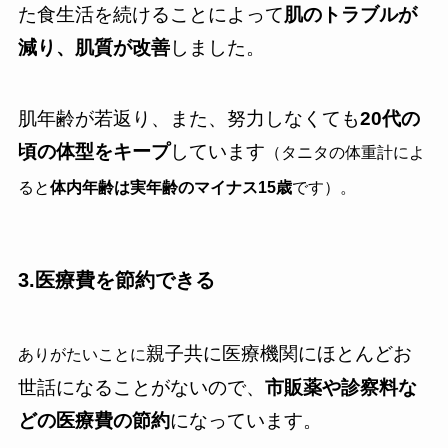
た食生活を続けることによって
肌のトラブルが
減り、肌質が改善
しました。
肌年齢が若返り、また、努力しなくても
20代の
頃の体型をキープ
しています
（タニタの体重計によ
ると
体内年齢は実年齢のマイナス15歳
です）。
3.
医療費を
節約できる
親子共に医療機関にほとんどお
ありがたいことに
世話になることがないので、
市販薬や診察料な
どの医療費の節約
になっています。