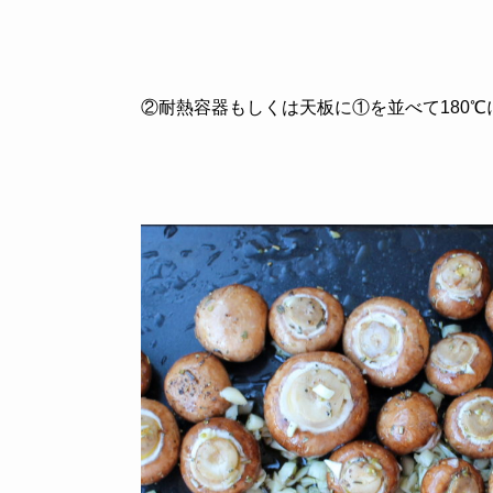
②耐熱容器もしくは天板に①を並べて180℃