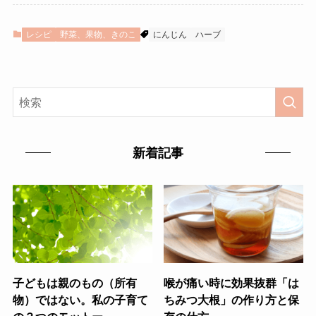
レシピ
野菜、果物、きのこ
にんじん
ハーブ
新着記事
子どもは親のもの（所有
喉が痛い時に効果抜群「は
物）ではない。私の子育て
ちみつ大根」の作り方と保