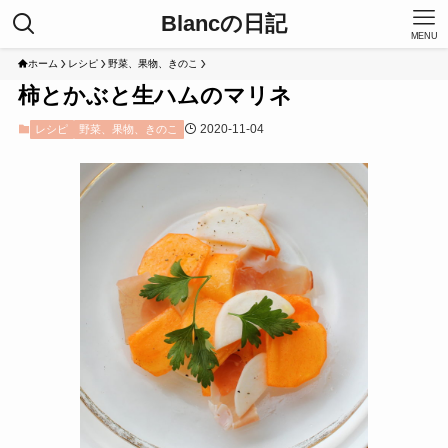
Blancの日記
MENU
ホーム
レシピ
野菜、果物、きのこ
柿とかぶと生ハムのマリネ
2020-11-04
レシピ
野菜、果物、きのこ