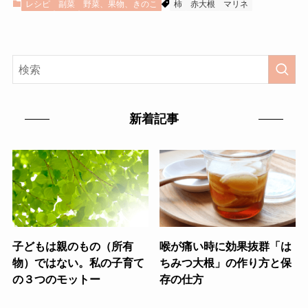
レシピ
副菜
野菜、果物、きのこ
柿
赤大根
マリネ
新着記事
子どもは親のもの（所有
喉が痛い時に効果抜群「は
物）ではない。私の子育て
ちみつ大根」の作り方と保
の３つのモットー
存の仕方