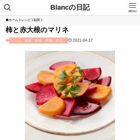
Blancの日記
MENU
ホーム
レシピ
副菜
柿と赤大根のマリネ
2021-04-17
レシピ
副菜
野菜、果物、きのこ