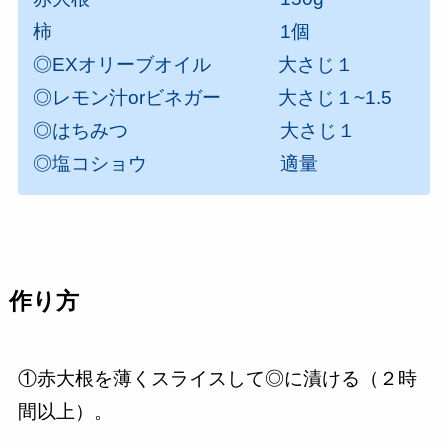
柿 1個
◎EXオリーブオイル 大さじ１
◎レモン汁orビネガー 大さじ１~1.5
◎はちみつ 大さじ１
◎塩コショウ 適量
作り方
①赤大根を薄くスライスして◎に漬ける（２時
間以上）。