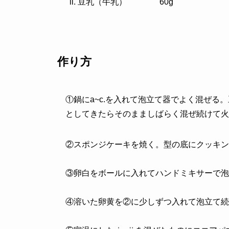
豆乳（牛乳） 60g
作り方
①鍋にa~c.を入れて泡立て器でよく混ぜ
としてきたらそのまましばらく混ぜ続けて火
②スポンジケーキを焼く。型の底にクッキン
③卵白をボールに入れてハンドミキサーで泡
④溶いた卵黄を②に少しずつ入れて泡立て続