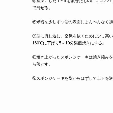
⑤室温にしたⅰ~ⅱを混ぜたものにココアパ
で混ぜる。
⑥米粉を少しずつ④の表面にまんべんなく加
⑦型に流し込む。空気を抜くために少し高いと
160℃に下げて5～10分湯煎焼きにする。
⑧焼き上がったスポンジケーキは焼き縮みを
ら落とす。
⑨スポンジケーキを型からはずして上下を逆