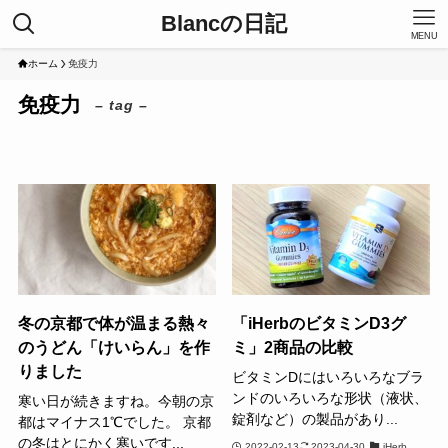
Blancの日記
MENU
ホーム
免疫力
免疫力
– tag –
冬の京都で体が温まる熱々
「iHerbのビタミンD3グ
のうどん「けいらん」を作
ミ」2商品の比較
りました
ビタミンDにはいろいろなブラ
ンドのいろいろな形状（液状、
寒い日が続きますね。今朝の京
錠剤など）の製品があり...
都はマイナス1℃でした。 京都
の冬はとにかく寒いです...
2022-02-13
2023-04-30
iHerb