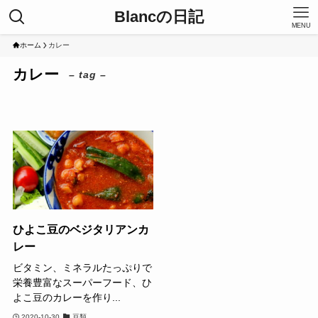
Blancの日記
MENU
ホーム
カレー
カレー
– tag –
ひよこ豆のベジタリアンカ
レー
ビタミン、ミネラルたっぷりで
栄養豊富なスーパーフード、ひ
よこ豆のカレーを作り...
2020-10-30
豆類